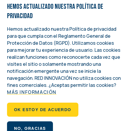
Hemos actualizado nuestra Política de
privacidad
Hemos actualizado nuestra Política de privacidad
para que cumpla con el Reglamento General de
Image
Protección de Datos (RGPD). Utilizamos cookies
para mejorar tu experiencia de usuario. Las cookies
Una iniciativa del
realizan funciones como reconocerte cada vez que
INSTITUTO NACIONAL DEMÓCRATA PARA ASUNTOS INTERNACIONALES (NDI)
visites el sitio o solamente mostrando una
notificación emergente una vez se inicie la
Social
navegación. RED INNOVACIÓN no utiliza cookies con
fines comerciales. ¿Aceptas permitir las cookies?
MÁS INFORMACIÓN
Footer
QUIÉNES SOMOS
OK ESTOY DE ACUERDO
POLÍTICA DE PRIVACIDAD
NO, GRACIAS