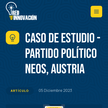
Pasar
al
contenido
principal
Caso de estudio -
Partido político
NEOS, Austria
05 Diciembre 2023
ARTÍCULO