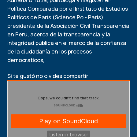
Adriana Urrutia, politóloga y magíster en
Política Comparada por el Instituto de Estudios
Políticos de París (Science Po - París),
presidenta de la Asociación Civil Transparencia
en Perú, acerca de la transparencia y la
integridad pública en el marco de la confianza
de la ciudadanía en los procesos
democráticos,
Si te gustó no olvides compartir.