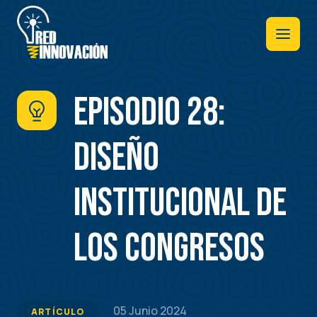
Pasar
al
contenido
principal
Episodio 28:
Diseño
Institucional de
los Congresos
05 Junio 2024
ARTÍCULO