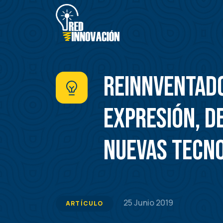
Pasar
al
contenido
principal
Reinnventado
expresión, d
nuevas tecn
25 Junio 2019
ARTÍCULO