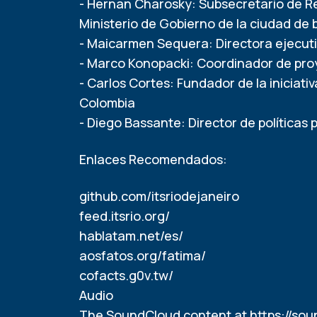
- Hernan Charosky: Subsecretario de Ref
Ministerio de Gobierno de la ciudad de 
- Maicarmen Sequera: Directora ejecut
- Marco Konopacki: Coordinador de proy
- Carlos Cortes: Fundador de la iniciati
Colombia
- Diego Bassante: Director de políticas
Enlaces Recomendados:
github.com/itsriodejaneiro
feed.itsrio.org/
hablatam.net/es/
aosfatos.org/fatima/
cofacts.g0v.tw/
Audio
The SoundCloud content at
https://so