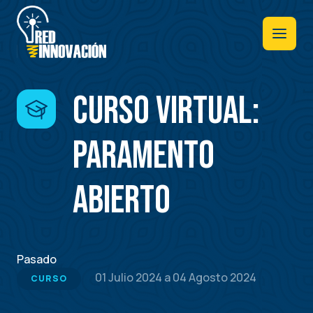
Pasar
al
contenido
principal
Curso Virtual:
Paramento
Abierto
Pasado
01 Julio 2024
a
04 Agosto 2024
CURSO