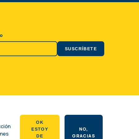
co
Social
OK
cción
NO,
ESTOY
ones
GRACIAS
DE