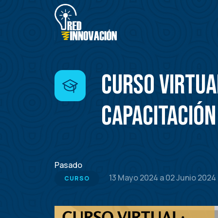
Pasar
al
contenido
principal
Curso Virtua
capacitación
Pasado
13 Mayo 2024
a
02 Junio 2024
CURSO