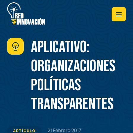
Pasar
al
contenido
principal
APLICATIVO:
Organizaciones
políticas
transparentes
21 Febrero 2017
ARTÍCULO