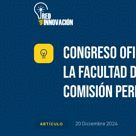
Pasar
al
contenido
principal
Congreso ofi
la facultad d
Comisión Pe
20 Diciembre 2024
ARTÍCULO