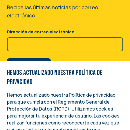
Recibe las últimas noticias por correo
electrónico.
Dirección de correo electrónico
Hemos actualizado nuestra Política de
privacidad
Hemos actualizado nuestra Política de privacidad
para que cumpla con el Reglamento General de
Image
Protección de Datos (RGPD). Utilizamos cookies
para mejorar tu experiencia de usuario. Las cookies
Una iniciativa del
realizan funciones como reconocerte cada vez que
INSTITUTO NACIONAL DEMÓCRATA PARA ASUNTOS INTERNACIONALES (NDI)
visites el sitio o solamente mostrando una