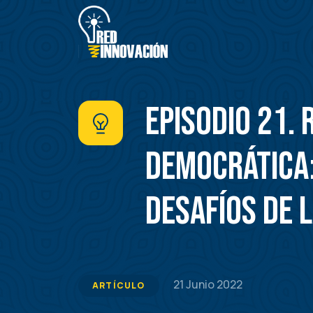
Pasar
al
contenido
principal
Episodio 21. 
democrática:
desafíos de 
21 Junio 2022
ARTÍCULO