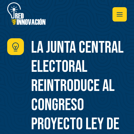
Pasar
al
contenido
principal
La Junta Central
Electoral
reintroduce al
Congreso
proyecto Ley de