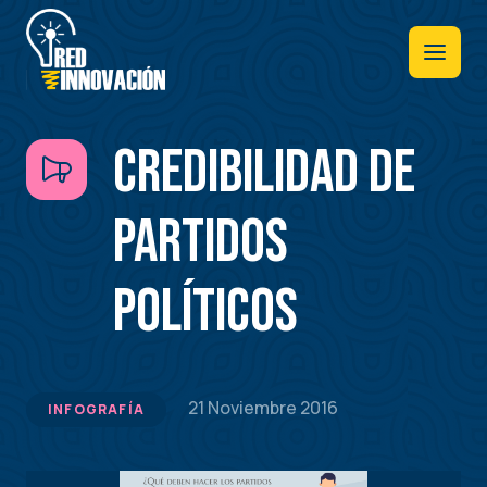
Pasar
al
contenido
principal
Credibilidad de
partidos
políticos
21 Noviembre 2016
INFOGRAFÍA