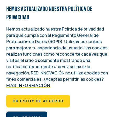
Hemos actualizado nuestra Política de
privacidad
Hemos actualizado nuestra Política de privacidad
para que cumpla con el Reglamento General de
Image
Protección de Datos (RGPD). Utilizamos cookies
para mejorar tu experiencia de usuario. Las cookies
Una iniciativa del
realizan funciones como reconocerte cada vez que
INSTITUTO NACIONAL DEMÓCRATA PARA ASUNTOS INTERNACIONALES (NDI)
visites el sitio o solamente mostrando una
notificación emergente una vez se inicie la
Social
navegación. RED INNOVACIÓN no utiliza cookies con
fines comerciales. ¿Aceptas permitir las cookies?
MÁS INFORMACIÓN
Footer
QUIÉNES SOMOS
OK ESTOY DE ACUERDO
POLÍTICA DE PRIVACIDAD