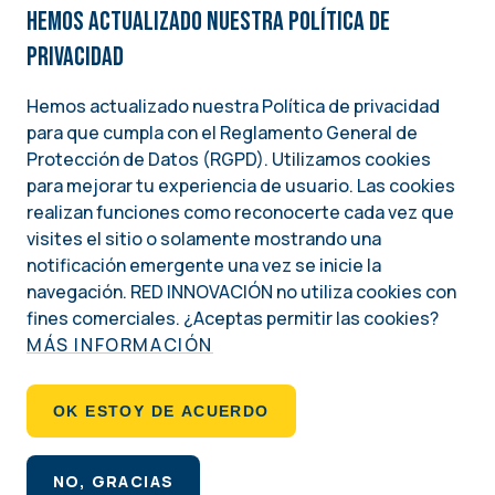
Hemos actualizado nuestra Política de
privacidad
Hemos actualizado nuestra Política de privacidad
para que cumpla con el Reglamento General de
Image
Protección de Datos (RGPD). Utilizamos cookies
para mejorar tu experiencia de usuario. Las cookies
Una iniciativa del
realizan funciones como reconocerte cada vez que
INSTITUTO NACIONAL DEMÓCRATA PARA ASUNTOS INTERNACIONALES (NDI)
visites el sitio o solamente mostrando una
notificación emergente una vez se inicie la
Social
navegación. RED INNOVACIÓN no utiliza cookies con
fines comerciales. ¿Aceptas permitir las cookies?
MÁS INFORMACIÓN
Footer
QUIÉNES SOMOS
OK ESTOY DE ACUERDO
POLÍTICA DE PRIVACIDAD
NO, GRACIAS
Derechos de autor 2026