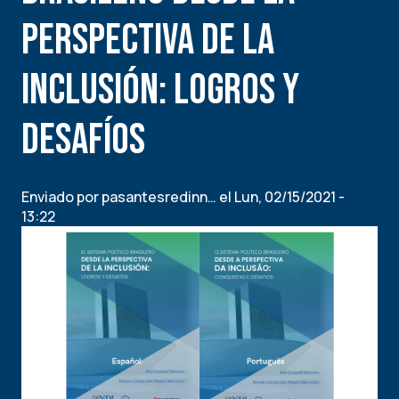
contra
perspectiva de la
mujeres?
inclusión: Logros y
desafíos
Enviado por
pasantesredinn…
el
Lun, 02/15/2021 -
13:22