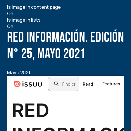
CONVOCATORIA:
Is image in content page
PARTICIPA
On
EN
Is image in lists
LA
On
EDICIÓN
RED INFORMACIÓN. Edición
#26
DE
RED
N° 25, Mayo 2021
INFORMACIÓN
Mayo 2021