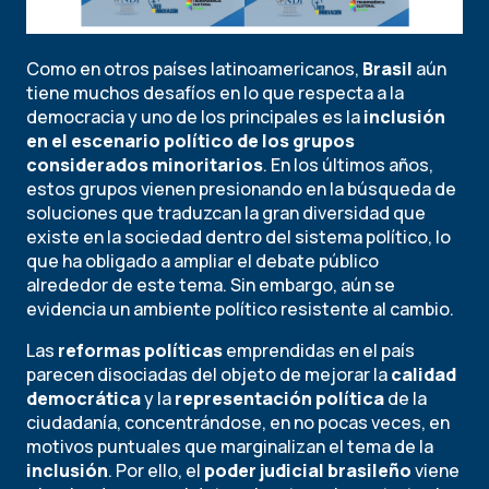
Como en otros países latinoamericanos,
Brasil
aún
tiene muchos desafíos en lo que respecta a la
democracia y uno de los principales es la
inclusión
en el escenario político de los grupos
considerados minoritarios
. En los últimos años,
estos grupos vienen presionando en la búsqueda de
soluciones que traduzcan la gran diversidad que
existe en la sociedad dentro del sistema político, lo
que ha obligado a ampliar el debate público
alrededor de este tema. Sin embargo, aún se
evidencia un ambiente político resistente al cambio.
Las
reformas políticas
emprendidas en el país
parecen disociadas del objeto de mejorar la
calidad
democrática
y la
representación política
de la
ciudadanía, concentrándose, en no pocas veces, en
motivos puntuales que marginalizan el tema de la
inclusión
. Por ello, el
poder judicial brasileño
viene