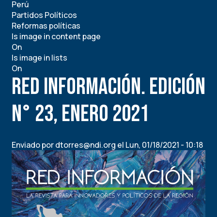
Perú
aprueba
Partidos Políticos
en
Reformas políticas
segunda
Is image in content page
votación
On
reforma
Is image in lists
constitucional
On
que
RED INFORMACIÓN. Edición
elimina
la
inmunidad
N° 23, Enero 2021
parlamentaria
Enviado por
dtorres@ndi.org
el
Lun, 01/18/2021 - 10:18