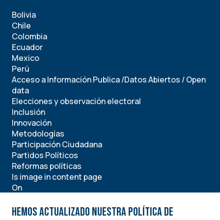
RED
Bolivia
INFORMACIÓN.
Chile
Edición
Colombia
N°
Ecuador
23,
Mexico
Enero
Perú
2021
Acceso a Información Publica /Datos Abiertos / Open
data
Elecciones y observación electoral
Inclusión
Innovación
Metodologías
Participación Ciudadana
Partidos Políticos
Reformas políticas
Is image in content page
On
Is image in lists
On
Hemos actualizado nuestra Política de