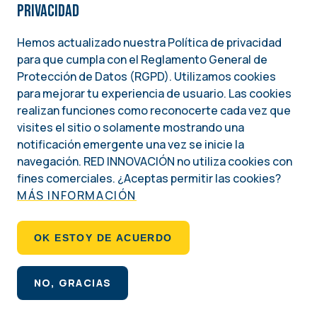
RED INFORMACIÓN. Edición
privacidad
N° 23, Enero 2021
Hemos actualizado nuestra Política de privacidad
para que cumpla con el Reglamento General de
Protección de Datos (RGPD). Utilizamos cookies
para mejorar tu experiencia de usuario. Las cookies
Enero 2021
realizan funciones como reconocerte cada vez que
visites el sitio o solamente mostrando una
notificación emergente una vez se inicie la
navegación. RED INNOVACIÓN no utiliza cookies con
fines comerciales. ¿Aceptas permitir las cookies?
MÁS INFORMACIÓN
OK ESTOY DE ACUERDO
NO, GRACIAS