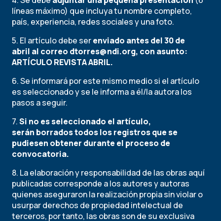
4. Se debe
adjuntar una pequeña presentación
(6
líneas máximo) que incluya tu nombre completo,
país, experiencia, redes sociales y una foto.
5. El artículo debe ser
enviado antes del 30 de
abril al correo
dtorres@ndi.org
, con asunto:
ARTÍCULO REVISTA ABRIL.
6. Se informará por este mismo medio si el artículo
es seleccionado y se le informa a él/la autora los
pasos a seguir.
7.
Si no es seleccionado el artículo,
serán borrados todos los registros que se
pudiesen obtener durante el proceso de
convocatoria.
8. La elaboración y responsabilidad de las obras aquí
publicadas corresponde a los autores y autoras
quienes aseguraron la realización propia sin violar o
usurpar derechos de propiedad intelectual de
terceros, por tanto, las obras son de su exclusiva