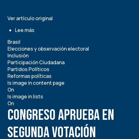
Ver artículo original
Lee más
sobre
El
Brasil
sistema
Elecciones y observación electoral
político
Inclusión
brasileño
Participación Ciudadana
desde
Partidos Políticos
la
Reformas políticas
perspectiva
Is image in content page
de
On
la
Is image in lists
inclusión:
On
Logros
Congreso aprueba en
y
desafíos
segunda votación