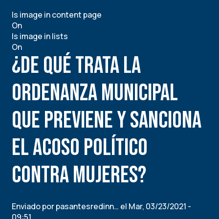
CONVOCATORIA:
Is image in content page
PARTICIPA
On
EN
Is image in lists
LA
On
EDICIÓN
¿De qué trata la
#25
DE
RED
ordenanza municipal
INFORMACIÓN
que previene y sanciona
el acoso político
contra mujeres?
Enviado por
pasantesredinn…
el
Mar, 03/23/2021 -
09:51