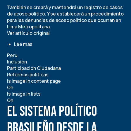
También se creará y mantendrá un registro de casos
de acoso político. Y se establecerá un procedimiento
para las denuncias de acoso político que ocurran en
Lima Metropolitana.
Ver artículo original
Lee más
sobre
¿De
Perú
qué
Inclusión
trata
Participación Ciudadana
la
Reformas políticas
ordenanza
Is image in content page
municipal
On
que
Is image in lists
previene
On
y
El sistema político
sanciona
el
acoso
brasileño desde la
político