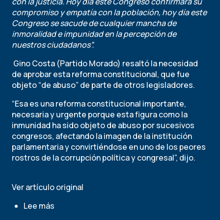
con la justicia. Hoy día este Congreso confirmará su
compromiso y empatía con la población, hoy día este
Congreso se sacude de cualquier mancha de
inmoralidad e impunidad en la percepción de
nuestros ciudadanos”.
Gino Costa (Partido Morado) resaltó la necesidad
de aprobar esta reforma constitucional, que fue
objeto “de abuso” de parte de otros legisladores.
“Esa es una reforma constitucional importante,
necesaria y urgente porque esta figura como la
inmunidad ha sido objeto de abuso por sucesivos
congresos, afectando la imagen de la institución
parlamentaria y convirtiéndose en uno de los peores
rostros de la corrupción política y congresal”, dijo.
Ver artículo original
Lee más
sobre
Congreso