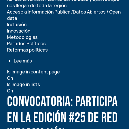
nos llegan de toda la región.
Acceso a Información Publica /Datos Abiertos / Open
data
Inclusión
Innovación
Metodologías
Partidos Políticos
Reformas políticas
Lee más
sobre
RED
Is image in content page
INFORMACIÓN.
On
Edición
Is image in lists
N°
On
25,
CONVOCATORIA: PARTICIPA
Mayo
2021
EN LA EDICIÓN #25 DE RED