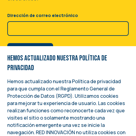
Episodio 30: Las elecciones
Webinar: Gobernanza
primarias
Ambiental en América
Dirección de correo electrónico
Latina y el Caribe
22 Noviembre 2024
28 Febrero 2023
ARTÍCULO
EVENTO
Hemos actualizado nuestra Política de
Curso virtual: Comunicando
CONVOCATORIA:
privacidad
con impacto
PARTICIPA EN LA EDICIÓN
#46 DE RED INFORMACIÓN
Hemos actualizado nuestra Política de privacidad
19 Diciembre 2024
-
19 Enero 2025
para que cumpla con el Reglamento General de
Image
08 Noviembre 2024
CURSO
Protección de Datos (RGPD). Utilizamos cookies
para mejorar tu experiencia de usuario. Las cookies
INFOGRAFÍA
Una iniciativa del
RED INFORMACIÓN. Edición
realizan funciones como reconocerte cada vez que
INSTITUTO NACIONAL DEMÓCRATA PARA ASUNTOS INTERNACIONALES (NDI)
visites el sitio o solamente mostrando una
No 46 Enero 2025
notificación emergente una vez se inicie la
navegación. RED INNOVACIÓN no utiliza cookies con
Enero 2025