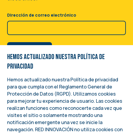
Episodio 30: Las elecciones
Webinar: Gobernanza
primarias
Ambiental en América
Dirección de correo electrónico
Latina y el Caribe
22 Noviembre 2024
28 Febrero 2023
ARTÍCULO
EVENTO
Hemos actualizado nuestra Política de
Curso virtual: Comunicando
CONVOCATORIA:
privacidad
con impacto
PARTICIPA EN LA EDICIÓN
#46 DE RED INFORMACIÓN
Hemos actualizado nuestra Política de privacidad
19 Diciembre 2024
-
19 Enero 2025
para que cumpla con el Reglamento General de
Image
08 Noviembre 2024
CURSO
Protección de Datos (RGPD). Utilizamos cookies
para mejorar tu experiencia de usuario. Las cookies
INFOGRAFÍA
Una iniciativa del
RED INFORMACIÓN. Edición
realizan funciones como reconocerte cada vez que
INSTITUTO NACIONAL DEMÓCRATA PARA ASUNTOS INTERNACIONALES (NDI)
visites el sitio o solamente mostrando una
No 46 Enero 2025
notificación emergente una vez se inicie la
navegación. RED INNOVACIÓN no utiliza cookies con
Enero 2025